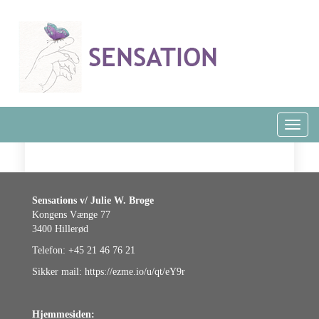
Toggl
naviga
Sensations v/ Julie W. Broge
Kongens Vænge 77
3400 Hillerød
Telefon: +45 21 46 76 21
Sikker mail:
https://ezme.io/u/qt/eY9r
Hjemmesiden: